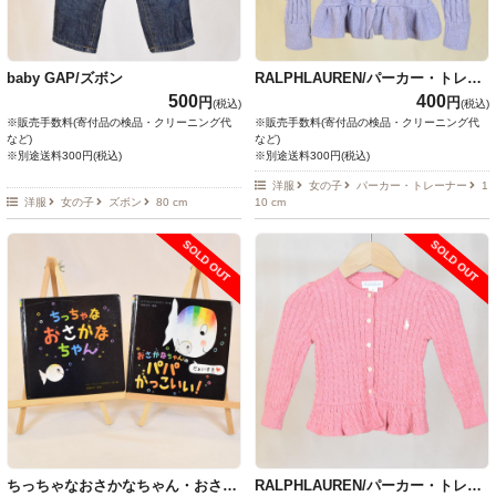
baby GAP/ズボン
RALPHLAUREN/パーカー・トレー
ナー・ニット・ベスト
500
400
円
円
(税込)
(税込)
※販売手数料(寄付品の検品・クリーニング代
※販売手数料(寄付品の検品・クリーニング代
など)
など)
※別途送料300円(税込)
※別途送料300円(税込)
洋服
女の子
パーカー・トレーナー
1
洋服
女の子
ズボン
80 cm
10 cm
SOLD OUT
SOLD OUT
ちっちゃなおさかなちゃん・おさか
RALPHLAUREN/パーカー・トレー