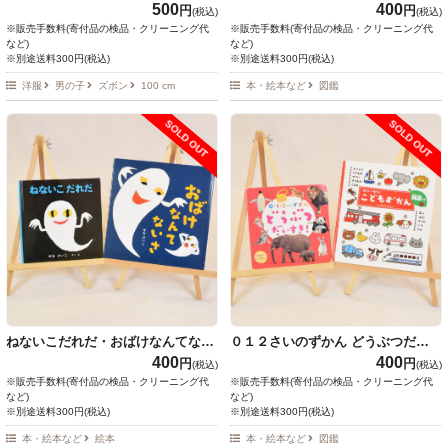
ものだいすき！・０さい～４さい
500
400
円
円
(税込)
(税込)
こどもずかん くるまとでんしゃ
※販売手数料(寄付品の検品・クリーニング代
※販売手数料(寄付品の検品・クリーニング代
など)
など)
※別途送料300円(税込)
※別途送料300円(税込)
洋服
男の子
ズボン
100 cm
本・絵本など
図鑑
SOLD OUT
SOLD OUT
ねないこだれだ・おばけなんてない
０１２さいのずかん どうぶつだい
さ
すき！・０さい～４さい こどもず
400
400
円
円
(税込)
(税込)
かん
※販売手数料(寄付品の検品・クリーニング代
※販売手数料(寄付品の検品・クリーニング代
など)
など)
※別途送料300円(税込)
※別途送料300円(税込)
本・絵本など
絵本
本・絵本など
図鑑