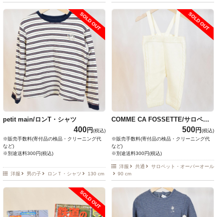
SOLD OUT
SOLD OUT
petit main/ロンT・シャツ
COMME CA FOSSETTE/サロペッ
ト・オーバーオール
400
500
円
円
(税込)
(税込)
※販売手数料(寄付品の検品・クリーニング代
※販売手数料(寄付品の検品・クリーニング代
など)
など)
※別途送料300円(税込)
※別途送料300円(税込)
洋服
共通
サロペット・オーバーオール
洋服
男の子
ロンＴ・シャツ
130 cm
90 cm
SOLD OUT