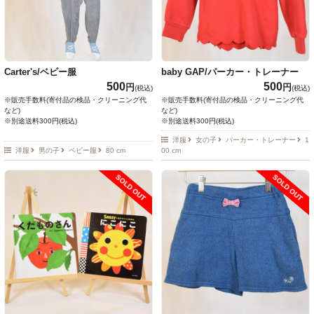
Carter's/ベビー服
baby GAP/パーカー・トレーナー
500
500
円
円
(税込)
(税込)
※販売手数料(寄付品の検品・クリーニング代
※販売手数料(寄付品の検品・クリーニング代
など)
など)
※別途送料300円(税込)
※別途送料300円(税込)
洋服
女の子
パーカー・トレーナー
1
洋服
男の子
ベビー服
80 cm
00 cm
SOLD OUT
SOLD OUT