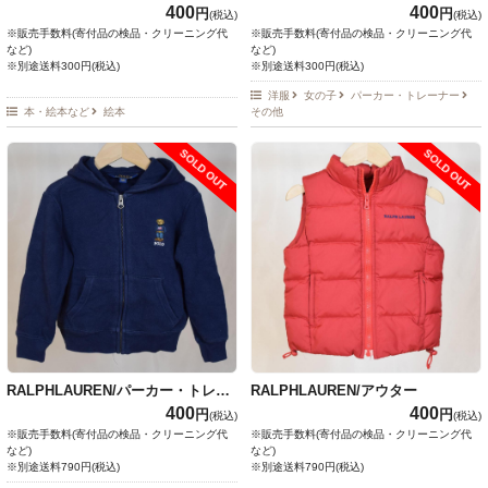
なちゃんのパパかっこいい！
ナー・ニット・ベスト
400
400
円
円
(税込)
(税込)
※販売手数料(寄付品の検品・クリーニング代
※販売手数料(寄付品の検品・クリーニング代
など)
など)
※別途送料300円(税込)
※別途送料300円(税込)
洋服
女の子
パーカー・トレーナー
本・絵本など
絵本
その他
SOLD OUT
SOLD OUT
RALPHLAUREN/パーカー・トレー
RALPHLAUREN/アウター
ナー・ニット・ベスト
400
400
円
円
(税込)
(税込)
※販売手数料(寄付品の検品・クリーニング代
※販売手数料(寄付品の検品・クリーニング代
など)
など)
※別途送料790円(税込)
※別途送料790円(税込)