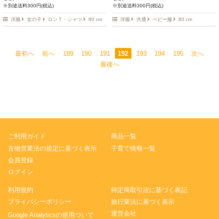
※別途送料300円(税込)
※別途送料300円(税込)
洋服
女の子
ロンＴ・シャツ
80 cm
洋服
共通
ベビー服
80 cm
最初へ
前へ
189
190
191
192
193
194
195
次へ
最後へ
ご利用ガイド
商品一覧
古物営業法の規定に基づく表示
子育て情報一覧
会員登録
ログイン
利用規約
特定商取引法に基づく表記
プライバシーポリシー
旅行業法に基づく表示
運営会社
Google Analyticsの使用ついて