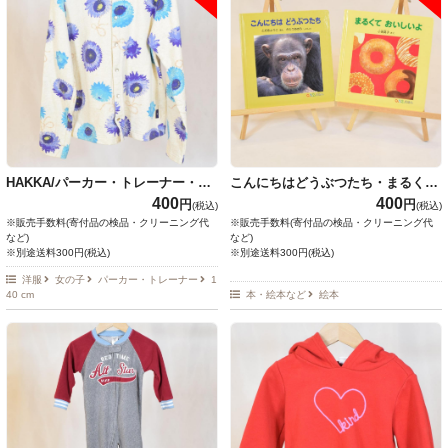
HAKKA/パーカー・トレーナー・ニ
こんにちはどうぶつたち・まるくて
ット・ベスト
おいしいよ
400
400
円
円
(税込)
(税込)
※販売手数料(寄付品の検品・クリーニング代
※販売手数料(寄付品の検品・クリーニング代
など)
など)
※別途送料300円(税込)
※別途送料300円(税込)
洋服
女の子
パーカー・トレーナー
1
40 cm
本・絵本など
絵本