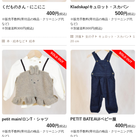
くだものさん・にこにこ
Kladskap/キュロット・スカパン
400
500
円
円
(税込)
(税込)
※販売手数料(寄付品の検品・クリーニング代
※販売手数料(寄付品の検品・クリーニング代
など)
など)
※別途送料300円(税込)
※別途送料300円(税込)
洋服
女の子
キュロット・スカパン
1
本・絵本など
絵本
20 cm
SOLD OUT
SOLD OUT
petit main/ロンT・シャツ
PETIT BATEAU/ベビー服
400
400
円
円
(税込)
(税込)
※販売手数料(寄付品の検品・クリーニング代
※販売手数料(寄付品の検品・クリーニング代
など)
など)