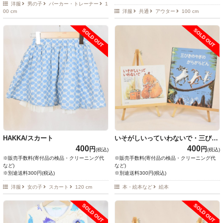
洋服
男の子
パーカー・トレーナー
1
00 cm
洋服
共通
アウター
100 cm
SOLD OUT
SOLD OUT
HAKKA/スカート
いそがしいっていわないで・三びき
のがらがらどん
400
400
円
円
(税込)
(税込)
※販売手数料(寄付品の検品・クリーニング代
※販売手数料(寄付品の検品・クリーニング代
など)
など)
※別途送料300円(税込)
※別途送料300円(税込)
洋服
女の子
スカート
120 cm
本・絵本など
絵本
SOLD OUT
SOLD OUT