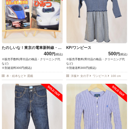
たのしいな！東京の電車新幹線・鉄
KP/ワンピース
道のひみつ
400
500
円
円
(税込)
(税込)
※販売手数料(寄付品の検品・クリーニング代
※販売手数料(寄付品の検品・クリーニング代
など)
など)
※別途送料300円(税込)
※別途送料300円(税込)
本・絵本など
図鑑
洋服
女の子
ワンピース
100 cm
SOLD OUT
SOLD OUT