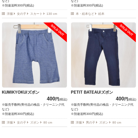
など)
など)
※別途送料300円(税込)
※別途送料300円(税込)
洋服
女の子
スカート
130 cm
本・絵本など
絵本
SOLD OUT
SOLD OUT
KUMIKYOKU/ズボン
PETIT BATEAU/ズボン
400
400
円
円
(税込)
(税込)
※販売手数料(寄付品の検品・クリーニング代
※販売手数料(寄付品の検品・クリーニング代
など)
など)
※別途送料300円(税込)
※別途送料300円(税込)
洋服
女の子
ズボン
80 cm
洋服
男の子
ズボン
80 cm