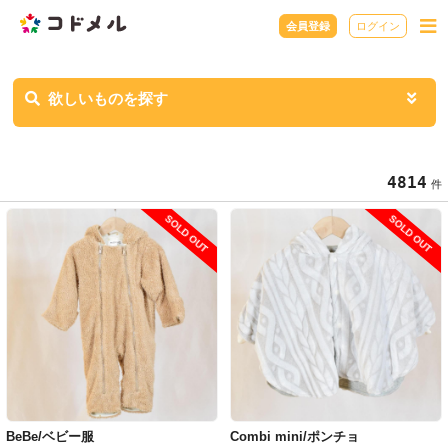
会員登録
ログイン
欲しいものを探す
4814
件
SOLD OUT
SOLD OUT
BeBe/ベビー服
Combi mini/ポンチョ