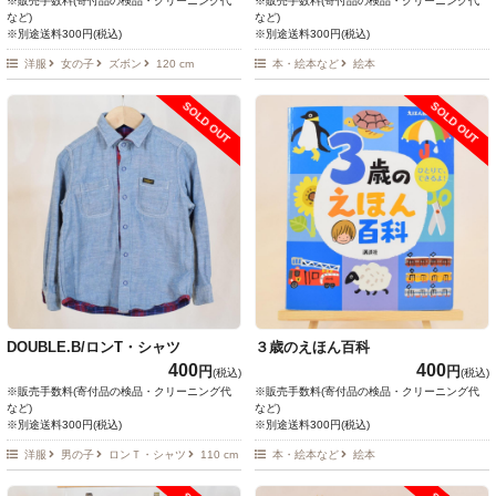
※販売手数料(寄付品の検品・クリーニング代
※販売手数料(寄付品の検品・クリーニング代
など)
など)
※別途送料300円(税込)
※別途送料300円(税込)
洋服
女の子
ズボン
120 cm
本・絵本など
絵本
SOLD OUT
SOLD OUT
DOUBLE.B/ロンT・シャツ
３歳のえほん百科
400
400
円
円
(税込)
(税込)
※販売手数料(寄付品の検品・クリーニング代
※販売手数料(寄付品の検品・クリーニング代
など)
など)
※別途送料300円(税込)
※別途送料300円(税込)
洋服
男の子
ロンＴ・シャツ
110 cm
本・絵本など
絵本