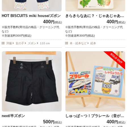
HOT BISCUITS miki house/ズボン
きらきらなあに？・じゃあじゃあび
りびり・はらぺこあおむし
400
400
円
円
(税込)
(税込)
※販売手数料(寄付品の検品・クリーニング代
※販売手数料(寄付品の検品・クリーニング代
など)
など)
※別途送料300円(税込)
※別途送料300円(税込)
洋服
女の子
ズボン
110 cm
本・絵本など
絵本
SOLD OUT
next/半ズボン
しゅっぱ～つ！プラレール（音が出
ます）・あつまれ！はたらくしゃり
500
400
円
円
(税込)
(税込)
ょうたち