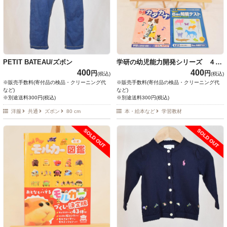
PETIT BATEAU/ズボン
学研の幼児能力開発シリーズ ４冊
セット
400
400
円
円
(税込)
(税込)
※販売手数料(寄付品の検品・クリーニング代
※販売手数料(寄付品の検品・クリーニング代
など)
など)
※別途送料300円(税込)
※別途送料300円(税込)
洋服
共通
ズボン
80 cm
本・絵本など
学習教材
SOLD OUT
SOLD OUT