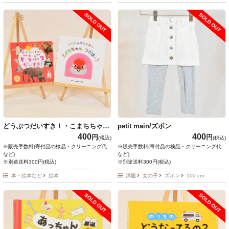
SOLD OUT
SOLD OUT
どうぶつだいすき！・こまちちゃん
petit main/ズボン
つぎはー？
400
400
円
円
(税込)
(税込)
※販売手数料(寄付品の検品・クリーニング代
※販売手数料(寄付品の検品・クリーニング代
など)
など)
※別途送料300円(税込)
※別途送料300円(税込)
本・絵本など
絵本
洋服
女の子
ズボン
100 cm
SOLD OUT
SOLD OUT