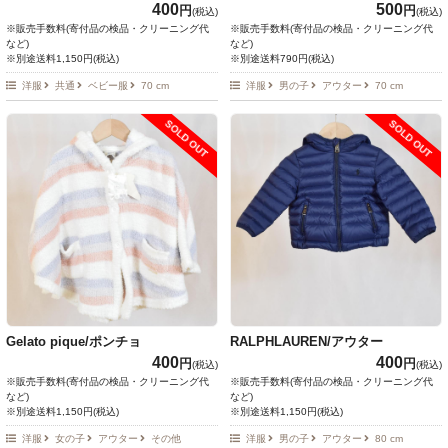
400
500
円
円
(税込)
(税込)
※販売手数料(寄付品の検品・クリーニング代
※販売手数料(寄付品の検品・クリーニング代
など)
など)
※別途送料1,150円(税込)
※別途送料790円(税込)
洋服
共通
ベビー服
70 cm
洋服
男の子
アウター
70 cm
SOLD OUT
SOLD OUT
Gelato pique/ポンチョ
RALPHLAUREN/アウター
400
400
円
円
(税込)
(税込)
※販売手数料(寄付品の検品・クリーニング代
※販売手数料(寄付品の検品・クリーニング代
など)
など)
※別途送料1,150円(税込)
※別途送料1,150円(税込)
洋服
女の子
アウター
その他
洋服
男の子
アウター
80 cm