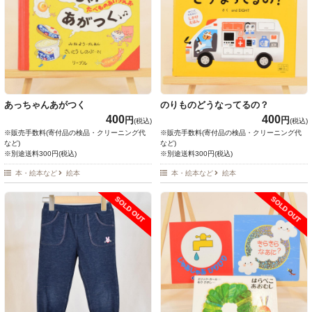
あっちゃんあがつく
のりものどうなってるの？
400
400
円
円
(税込)
(税込)
※販売手数料(寄付品の検品・クリーニング代
※販売手数料(寄付品の検品・クリーニング代
など)
など)
※別途送料300円(税込)
※別途送料300円(税込)
本・絵本など
絵本
本・絵本など
絵本
SOLD OUT
SOLD OUT