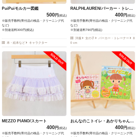
PuiPuiモルカー図鑑
RALPHLAUREN/パーカー・トレー
ナー・ニット・ベスト
500
400
円
円
(税込)
(税込)
※販売手数料(寄付品の検品・クリーニング代
※販売手数料(寄付品の検品・クリーニング代
など)
など)
※別途送料300円(税込)
※別途送料790円(税込)
洋服
女の子
パーカー・トレーナー
8
本・絵本など
キャラクター
0 cm
SOLD OUT
SOLD OUT
MEZZO PIANO/スカート
おんなのこトイレ・あかりちゃんの
えさがしあそび どーこだ！どこ
400
400
円
円
(税込)
(税込)
だ！
※販売手数料(寄付品の検品・クリーニング代
※販売手数料(寄付品の検品・クリーニング代