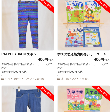
SOLD OUT
SOLD OUT
RALPHLAUREN/ズボン
学研の幼児能力開発シリーズ ４冊
セット
400
400
円
円
(税込)
(税込)
※販売手数料(寄付品の検品・クリーニング代
※販売手数料(寄付品の検品・クリーニング代
など)
など)
※別途送料300円(税込)
※別途送料300円(税込)
洋服
男の子
ズボン
110 cm
本・絵本など
学習教材
SOLD OUT
SOLD OUT