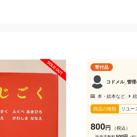
SOLD OUT
寄付品
コドメル_管理
本・絵本など
商品の種類
リユー
800
円
（税込）
500円
販売手数料
（税