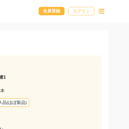
会員登録
ログイン
者1
絵本
ス品(ほぼ新品)
込）