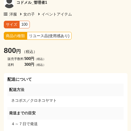
コドメル_管理者1
洋服
女の子
イベントアイテム
サイズ
100
商品の種類
リユース品(使用感あり)
800
円
（税込）
500円
販売手数料
（税込）
300円
送料
（税込）
配送について
配送方法
ネコポス／クロネコヤマト
発送までの目安
４～７日で発送