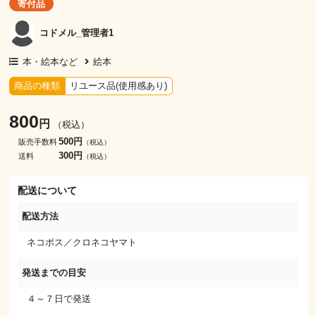
寄付品
コドメル_管理者1
本・絵本など
絵本
商品の種類
リユース品(使用感あり)
800
円
（税込）
500円
販売手数料
（税込）
300円
送料
（税込）
配送について
配送方法
ネコポス／クロネコヤマト
発送までの目安
４～７日で発送