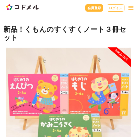
会員登録
ログイン
新品！くもんのすくすくノート３冊セ
ット
SOLD OUT