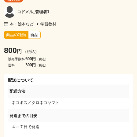
コドメル_管理者1
本・絵本など
学習教材
商品の種類
新品
800
円
（税込）
500円
販売手数料
（税込）
300円
送料
（税込）
配送について
配送方法
ネコポス／クロネコヤマト
発送までの目安
４～７日で発送