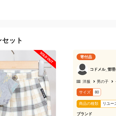
ボンセット
SOLD OUT
寄付品
コドメル_管理
洋服
男の子
サイズ
80
商品の種類
リユー
ブランド