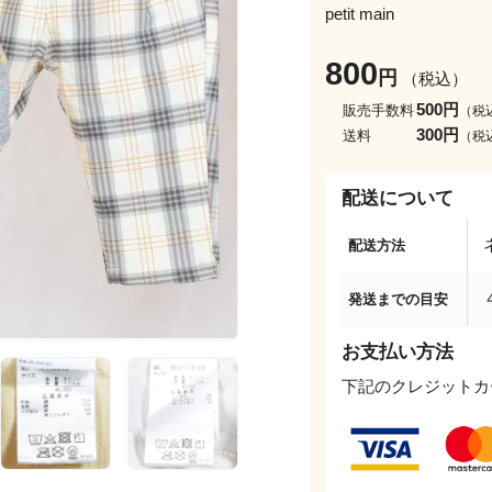
petit main
800
円
（税込）
500円
販売手数料
（税
300円
送料
（税
配送について
配送方法
発送までの目安
お支払い方法
下記のクレジットカ