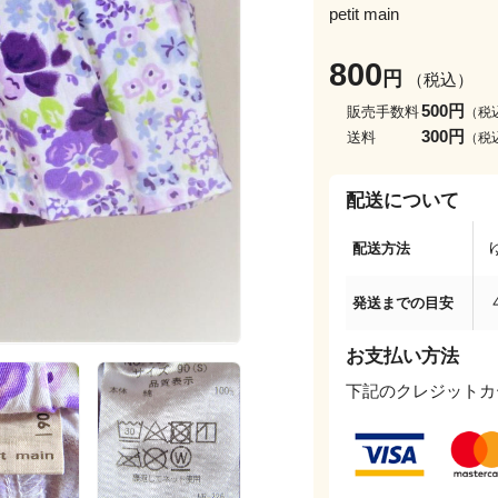
petit main
800
円
（税込）
500円
販売手数料
（税
300円
送料
（税
配送について
配送方法
発送までの目安
お支払い方法
下記のクレジットカ