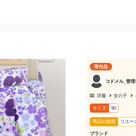
寄付品
コドメル_管理
洋服
女の子
サイズ
90
商品の種類
リユー
ブランド