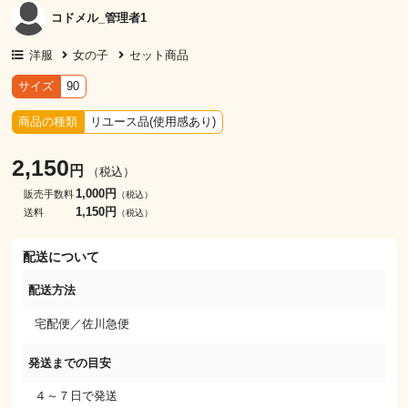
コドメル_管理者1
洋服
女の子
セット商品
サイズ
90
商品の種類
リユース品(使用感あり)
2,150
円
（税込）
1,000円
販売手数料
（税込）
1,150円
送料
（税込）
配送について
配送方法
宅配便／佐川急便
発送までの目安
４～７日で発送