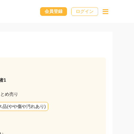
会員登録
ログイン
者1
まとめ売り
ス品(やや傷や汚れあり)
）
込）