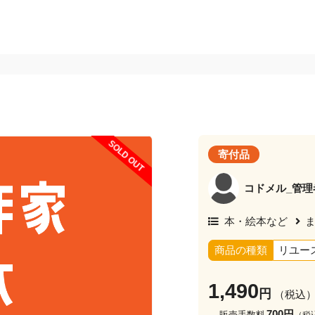
SOLD OUT
寄付品
コドメル_管理
本・絵本など
商品の種類
リユー
1,490
円
（税込
700円
販売手数料
（税