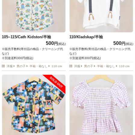
105~115/Cath Kidston/半袖
110/Kladskap/半袖
500
500
円
円
(税込)
(税込)
※販売手数料(寄付品の検品・クリーニング代
※販売手数料(寄付品の検品・クリーニング代
など)
など)
※別途送料300円(税込)
※別途送料300円(税込)
洋服
男の子
半袖・袖なし
110 cm
洋服
男の子
半袖・袖なし
110 cm
SOLD OUT