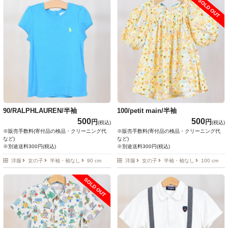
SOLD OUT
90/RALPHLAUREN/半袖
100/petit main/半袖
500
500
円
円
(税込)
(税込)
※販売手数料(寄付品の検品・クリーニング代
※販売手数料(寄付品の検品・クリーニング代
など)
など)
※別途送料300円(税込)
※別途送料300円(税込)
洋服
女の子
半袖・袖なし
90 cm
洋服
女の子
半袖・袖なし
100 cm
SOLD OUT