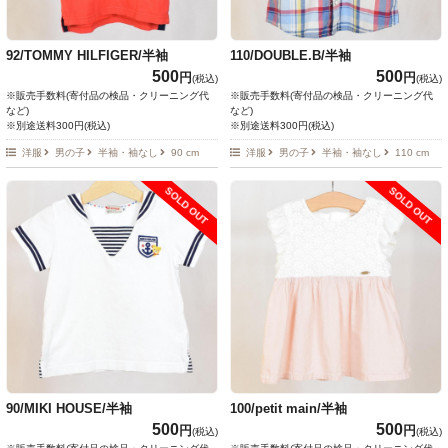
92/TOMMY HILFIGER/半袖
110/DOUBLE.B/半袖
500
500
円
円
(税込)
(税込)
※販売手数料(寄付品の検品・クリーニング代
※販売手数料(寄付品の検品・クリーニング代
など)
など)
※別途送料300円(税込)
※別途送料300円(税込)
洋服
男の子
半袖・袖なし
90 cm
洋服
男の子
半袖・袖なし
110 cm
SOLD OUT
SOLD OUT
90/MIKI HOUSE/半袖
100/petit main/半袖
500
500
円
円
(税込)
(税込)